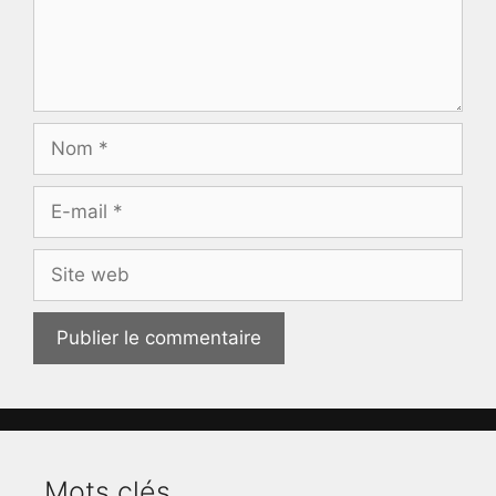
Nom
E-
mail
Site
web
Mots clés