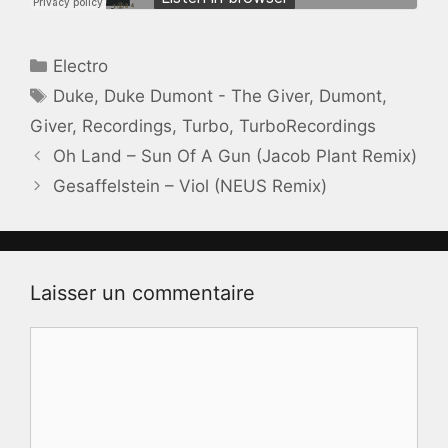
Catégories
Electro
Étiquettes
Duke
,
Duke Dumont - The Giver
,
Dumont
,
Giver
,
Recordings
,
Turbo
,
TurboRecordings
Oh Land – Sun Of A Gun (Jacob Plant Remix)
Gesaffelstein – Viol (NEUS Remix)
Laisser un commentaire
Commentaire