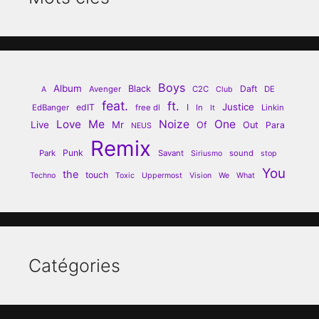
Boys
Album
Black
Daft
Avenger
C2C
DE
A
Club
feat.
ft.
Justice
edIT
I
EdBanger
free dl
In
Linkin
It
Love
Me
Noize
One
Live
Mr
Of
Out
Para
NEUS
Remix
Punk
Park
Savant
sound
Siriusmo
stop
You
the
touch
Techno
Toxic
Uppermost
Vision
We
What
Catégories