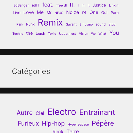
feat.
ft.
Justice
edIT
I
EdBanger
free dl
In
Linkin
It
Love
Me
Noize
One
Live
Mr
Of
Out
Para
NEUS
Remix
Punk
Park
Savant
sound
Siriusmo
stop
You
the
touch
Techno
Toxic
Uppermost
Vision
We
What
Catégories
Electro
Entrainant
Autre
Ciel
Pépère
Furieux
Hip-hop
Hyper espace
Terre
Rock