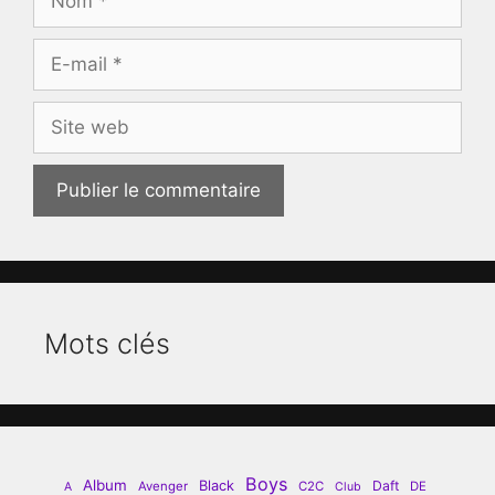
E-
mail
Site
web
Mots clés
Boys
Album
Black
Daft
Avenger
C2C
DE
A
Club