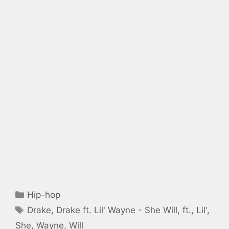
Catégories
Hip-hop
Étiquettes
Drake
,
Drake ft. Lil' Wayne - She Will
,
ft.
,
Lil'
,
She
,
Wayne
,
Will