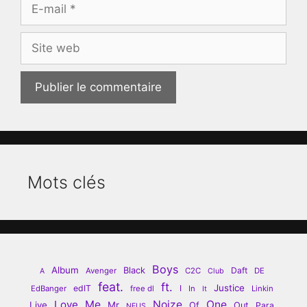
E-
mail
Site
web
Mots clés
Boys
Album
Black
Daft
Avenger
C2C
DE
A
Club
feat.
ft.
Justice
edIT
I
EdBanger
free dl
In
Linkin
It
Love
Me
Noize
One
Live
Mr
Of
Out
Para
NEUS