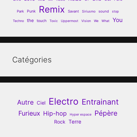
Remix
Punk
Park
Savant
sound
Siriusmo
stop
You
the
touch
Techno
Toxic
Uppermost
Vision
We
What
Catégories
Electro
Entrainant
Autre
Ciel
Pépère
Furieux
Hip-hop
Hyper espace
Terre
Rock