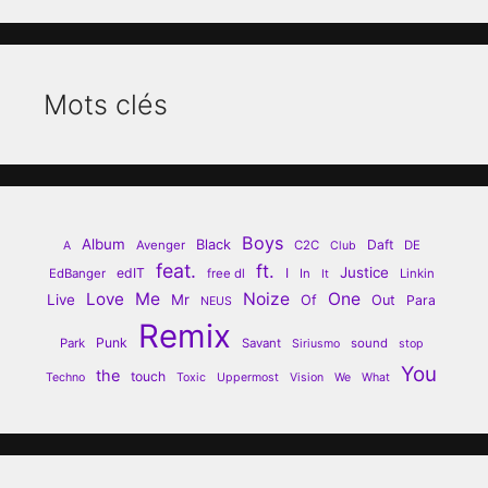
Mots clés
Boys
Album
Black
Daft
Avenger
C2C
DE
A
Club
feat.
ft.
Justice
edIT
I
EdBanger
free dl
In
Linkin
It
Love
Me
Noize
One
Live
Mr
Of
Out
Para
NEUS
Remix
Punk
Park
Savant
sound
Siriusmo
stop
You
the
touch
Techno
Toxic
Uppermost
Vision
We
What