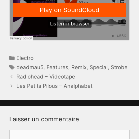
Catégories
Electro
Étiquettes
deadmau5
,
Features
,
Remix
,
Special
,
Strobe
Radiohead – Videotape
Les Petits Pilous – Analphabet
Laisser un commentaire
Commentaire