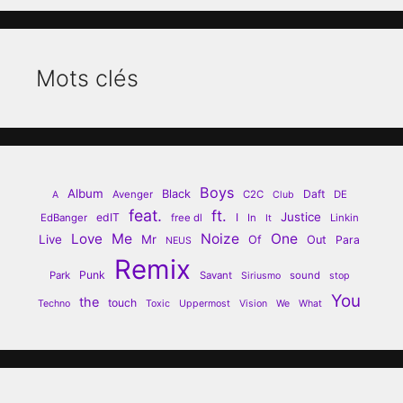
Mots clés
Boys
Album
Black
Daft
Avenger
C2C
DE
A
Club
feat.
ft.
Justice
edIT
I
EdBanger
free dl
In
Linkin
It
Love
Me
Noize
One
Live
Mr
Of
Out
Para
NEUS
Remix
Punk
Park
Savant
sound
Siriusmo
stop
You
the
touch
Techno
Toxic
Uppermost
Vision
We
What