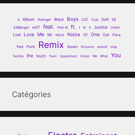
Boys
Album
Black
Daft
Avenger
C2C
DE
A
Club
feat.
ft.
Justice
edIT
I
EdBanger
free dl
In
Linkin
It
Love
Me
Noize
One
Live
Mr
Of
Out
Para
NEUS
Remix
Punk
Park
Savant
sound
Siriusmo
stop
You
the
touch
Techno
Toxic
Uppermost
Vision
We
What
Catégories