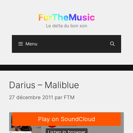
Aller
au
ForTheMusic
contenu
Le delta du bon son
Menu
Darius – Maliblue
27 décembre 2011
par
FTM