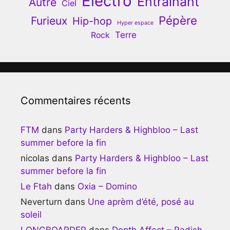
Electro
Entrainant
Autre
Ciel
Pépère
Furieux
Hip-hop
Hyper espace
Terre
Rock
Commentaires récents
FTM
dans
Party Harders & Highbloo – Last
summer before la fin
nicolas
dans
Party Harders & Highbloo – Last
summer before la fin
Le Ftah
dans
Oxia – Domino
Neverturn
dans
Une aprèm d’été, posé au
soleil
LONGBOARDER
dans
Depth Affect – Radish