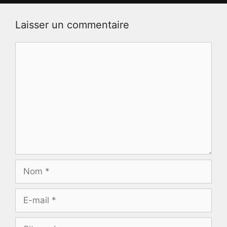
Laisser un commentaire
Commentaire
Nom
E-
mail
Site