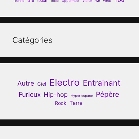
the
touch
Techno
Toxic
Uppermost
Vision
We
What
Catégories
Electro
Entrainant
Autre
Ciel
Pépère
Furieux
Hip-hop
Hyper espace
Terre
Rock