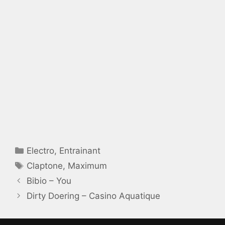
Catégories
Electro
,
Entrainant
Étiquettes
Claptone
,
Maximum
Bibio – You
Dirty Doering – Casino Aquatique