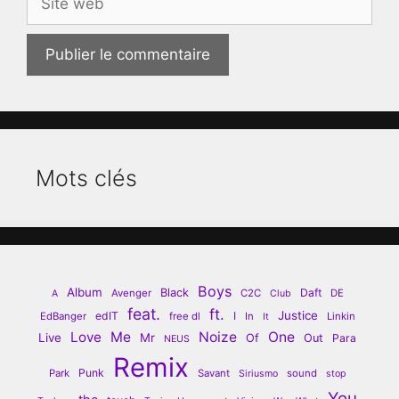
web
Mots clés
Boys
Album
Black
Daft
Avenger
C2C
DE
A
Club
feat.
ft.
Justice
edIT
I
EdBanger
free dl
In
Linkin
It
Love
Me
Noize
One
Live
Mr
Of
Out
Para
NEUS
Remix
Punk
Park
Savant
sound
Siriusmo
stop
You