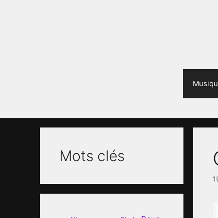
Aller
au
contenu
Musiqu
Mots clés
1