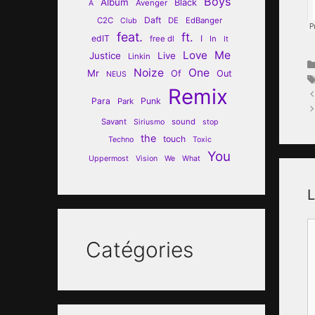
Boys
Album
Black
Avenger
A
Daft
C2C
DE
EdBanger
Club
feat.
ft.
edIT
I
free dl
In
It
Love
Me
Justice
Live
Linkin
Noize
One
Mr
Of
Out
NEUS
Remix
Para
Punk
Park
Savant
sound
Siriusmo
stop
the
touch
Techno
Toxic
You
Uppermost
Vision
We
What
L
C
Catégories