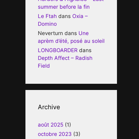
summer before la fin
Le Ftah
dans
Oxia –
Domino
Neverturn
dans
Une
aprèm d’été, posé au soleil
LONGBOARDER
dans
Depth Affect – Radish
Field
Archive
août 2025
(1)
octobre 2023
(3)