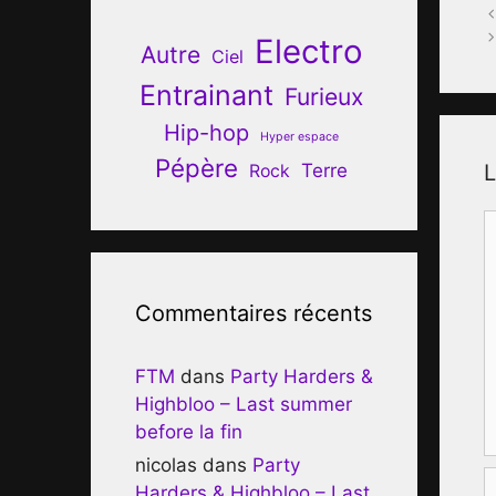
Electro
Autre
Ciel
Entrainant
Furieux
Hip-hop
Hyper espace
Pépère
Terre
L
Rock
C
Commentaires récents
FTM
dans
Party Harders &
Highbloo – Last summer
before la fin
nicolas
dans
Party
Harders & Highbloo – Last