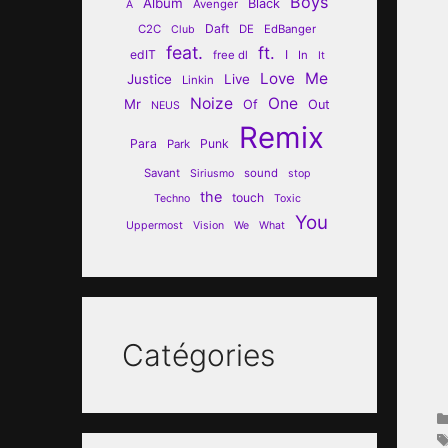
Boys
Album
Black
Avenger
A
Daft
C2C
DE
EdBanger
Club
feat.
ft.
edIT
I
free dl
In
It
Love
Me
Justice
Live
Linkin
Noize
One
Mr
Of
Out
NEUS
Remix
Para
Punk
Park
Savant
sound
Siriusmo
stop
the
touch
Techno
Toxic
You
Uppermost
Vision
We
What
Catégories