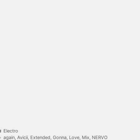
Catégories
Electro
Étiquettes
again
,
Avicii
,
Extended
,
Gonna
,
Love
,
Mix
,
NERVO