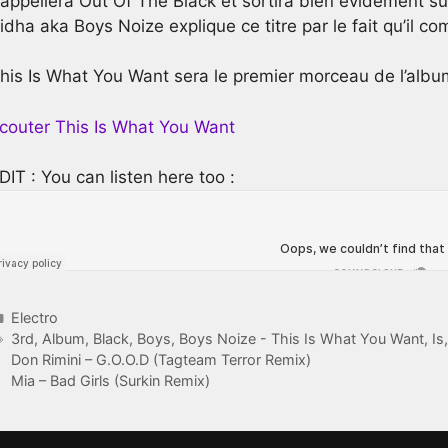
’appellera Out Of The Black et sortira bien évidement s
idha aka Boys Noize explique ce titre par le fait qu’il c
his Is What You Want sera le premier morceau de l’albu
couter This Is What You Want
DIT : You can listen here too :
Catégories
Electro
Étiquettes
3rd
,
Album
,
Black
,
Boys
,
Boys Noize - This Is What You Want
,
Is
Don Rimini – G.O.O.D (Tagteam Terror Remix)
Mia – Bad Girls (Surkin Remix)