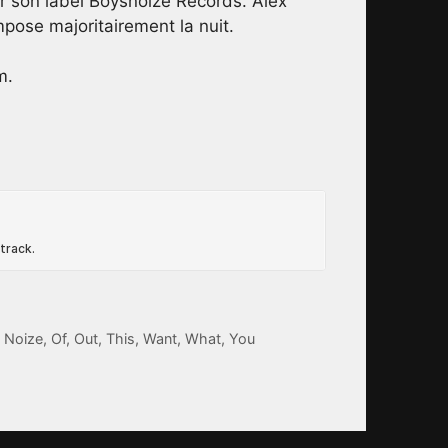
ur son label Boysnoize Records. Alex
ompose majoritairement la nuit.
m.
,
Noize
,
Of
,
Out
,
This
,
Want
,
What
,
You