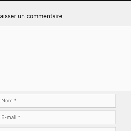
aisser un commentaire
ommentaire
Nom
-
ail
ite