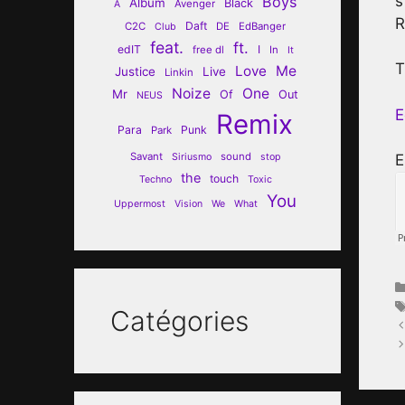
s
Boys
Album
Black
Avenger
A
R
Daft
C2C
DE
EdBanger
Club
feat.
ft.
edIT
I
free dl
In
It
T
Love
Me
Justice
Live
Linkin
Noize
One
Mr
Of
Out
NEUS
E
Remix
Para
Punk
Park
Savant
sound
Siriusmo
stop
E
the
touch
Techno
Toxic
You
Uppermost
Vision
We
What
Catégories