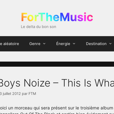
ForTheMusic
Le delta du bon son
e aléatoire
Genre
Énergie
Destination
Boys Noize – This Is Wh
3 juillet 2012
par
FTM
oici un morceau qui sera présent sur le troisième album 