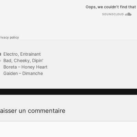
Catégories
Electro
,
Entrainant
Étiquettes
Bad
,
Cheeky
,
Dipin'
Boreta – Honey Heart
Gaiden – Dimanche
aisser un commentaire
ommentaire