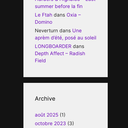
summer before la fin
Le Ftah
dans
Oxia –
Domino
Neverturn
dans
Une
aprèm d’été, posé au soleil
LONGBOARDER
dans
Depth Affect – Radish
Field
Archive
août 2025
(1)
octobre 2023
(3)