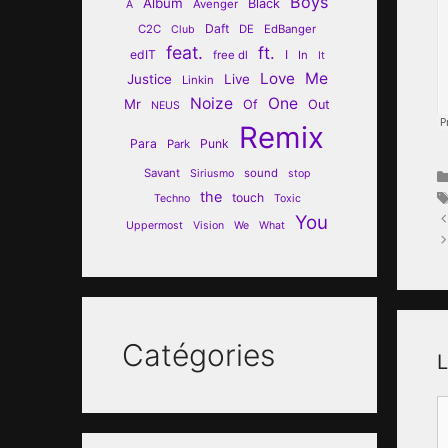
Boys
Album
Black
Avenger
A
Daft
C2C
DE
EdBanger
Club
feat.
ft.
edIT
I
free dl
In
It
Love
Me
Justice
Live
Linkin
Noize
One
Mr
Of
Out
NEUS
Remix
Para
Punk
Park
Savant
sound
Siriusmo
stop
the
touch
Techno
Toxic
You
Uppermost
Vision
We
What
Catégories
L
C