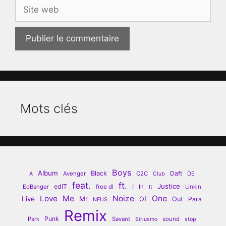
Site
web
Mots clés
Boys
Album
Black
Daft
Avenger
C2C
DE
A
Club
feat.
ft.
Justice
edIT
I
EdBanger
free dl
In
Linkin
It
Love
Me
Noize
One
Live
Mr
Of
Out
Para
NEUS
Remix
Punk
Park
Savant
sound
Siriusmo
stop