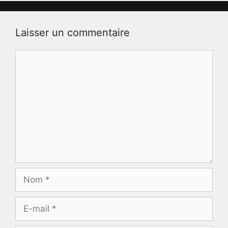
Laisser un commentaire
Commentaire
Nom
E-
mail