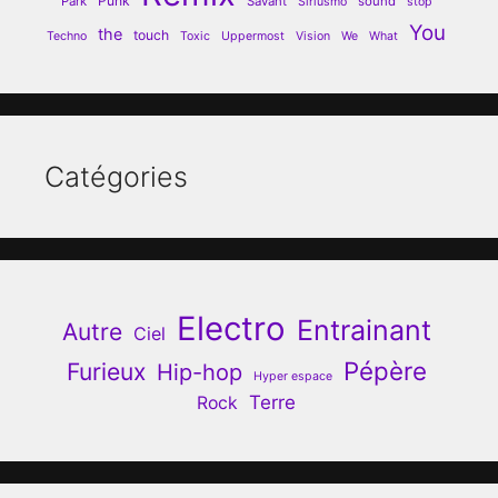
Punk
Park
Savant
sound
Siriusmo
stop
You
the
touch
Techno
Toxic
Uppermost
Vision
We
What
Catégories
Electro
Entrainant
Autre
Ciel
Pépère
Furieux
Hip-hop
Hyper espace
Terre
Rock