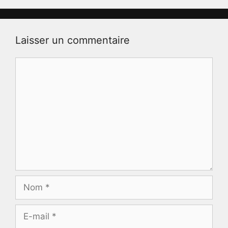
Laisser un commentaire
Commentaire
Nom
E-
mail