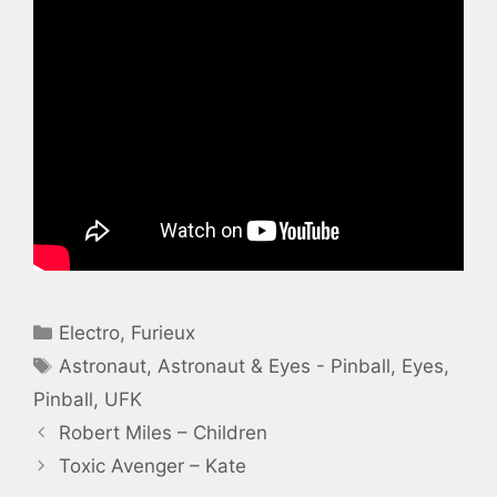
Catégories
Electro
,
Furieux
Étiquettes
Astronaut
,
Astronaut & Eyes - Pinball
,
Eyes
,
Pinball
,
UFK
Robert Miles – Children
Toxic Avenger – Kate