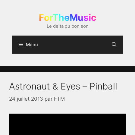
Aller
au
ForTheMusic
contenu
Le delta du bon son
Menu
Astronaut & Eyes – Pinball
24 juillet 2013
par
FTM