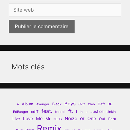
Site
web
Mots clés
Boys
Album
Black
Daft
Avenger
C2C
DE
A
Club
feat.
ft.
Justice
edIT
I
EdBanger
free dl
In
Linkin
It
Love
Me
Noize
One
Live
Mr
Of
Out
Para
NEUS
Remix