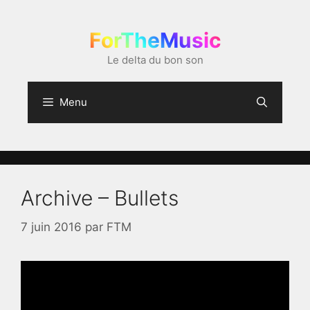
Aller
au
ForTheMusic
contenu
Le delta du bon son
Menu
Archive – Bullets
7 juin 2016
par
FTM