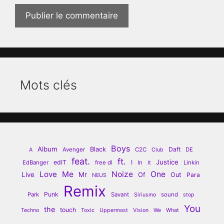
Mots clés
Boys
Album
Black
Daft
Avenger
C2C
DE
A
Club
feat.
ft.
Justice
edIT
I
EdBanger
free dl
In
Linkin
It
Love
Me
Noize
One
Live
Mr
Of
Out
Para
NEUS
Remix
Punk
Park
Savant
sound
Siriusmo
stop
You
the
touch
Techno
Toxic
Uppermost
Vision
We
What