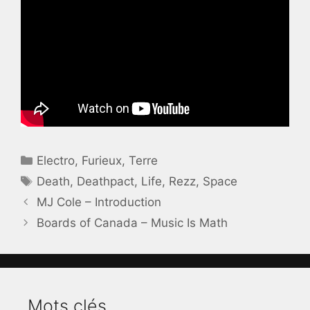
Catégories
Electro
,
Furieux
,
Terre
Étiquettes
Death
,
Deathpact
,
Life
,
Rezz
,
Space
MJ Cole – Introduction
Boards of Canada – Music Is Math
Mots clés