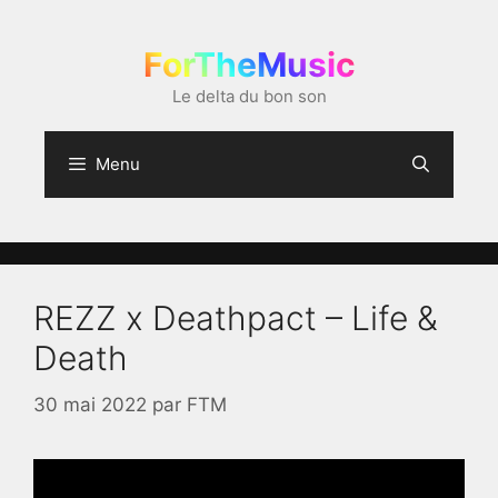
Aller
au
ForTheMusic
contenu
Le delta du bon son
Menu
REZZ x Deathpact – Life &
Death
30 mai 2022
par
FTM