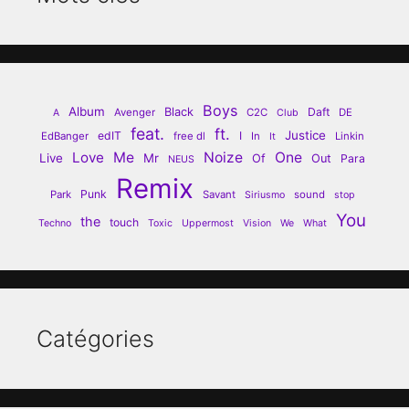
Boys
Album
Black
Daft
Avenger
C2C
DE
A
Club
feat.
ft.
Justice
edIT
I
EdBanger
free dl
In
Linkin
It
Love
Me
Noize
One
Live
Mr
Of
Out
Para
NEUS
Remix
Punk
Park
Savant
sound
Siriusmo
stop
You
the
touch
Techno
Toxic
Uppermost
Vision
We
What
Catégories